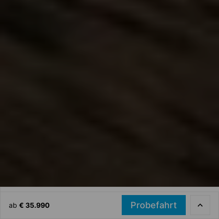
CROSSTREK
Ausstattungslinien
Probefahrt
ab
€ 35.990
Tog
Händlersuche