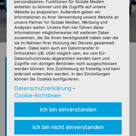
personalisieren, Funktionen für Soziale Medien
anbieten zu können und die Zugriffe auf unsere
Website zu analysieren. Außerdem geben wir
Informationen zu Ihrer Verwendung unsere Website an
unsere Partner für Soziale Medien, Werbung und
Analysen weiter. Unsere Part-ner führen diese
Informationen möglicherweise mit weiteren Daten
zusammen, die Sie ihnen bereitgestellt haben oder die
sie im Rahmen Ihrer Nutzung der Dienste gesammelt
haben. Dabei kann auch ein Datentransfer in
Drittstatten (zB. USA) möglich sein, wo vom EU-
Datenschutzniveau abgewichen werden kann und
Wir freuen uns darauf, die Subaru
Zugriffe von dortigen Behörden nicht ausgeschlossen
werden können. Ihre Zustimmung ist freiwillig und kann
Kunden in Graz und Umgebung
jederzeit widerrufen werden. In den Einstellungen
können Sie Cookies konfigurieren.
ab sofort bei uns begrüßen zu
Datenschutzerklärung
-
dürfen. Subaru ist eine
Cookie-Richtlinien
spannende und traditionsreiche
Ich bin einverstanden
Marke, die natürlich durch die
Allradkompetenz heraussticht.
Ich bin nicht einverstanden