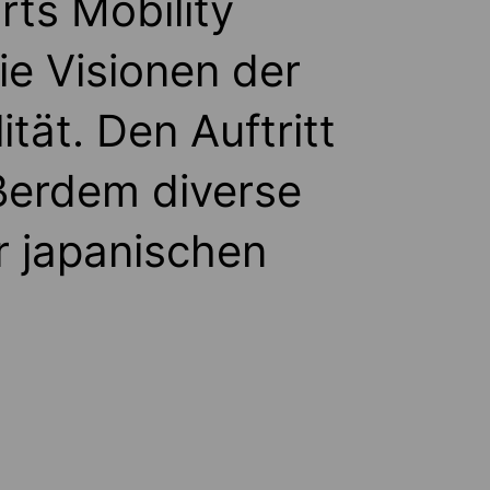
rts Mobility
ie Visionen der
tät. Den Auftritt
ßerdem diverse
r japanischen