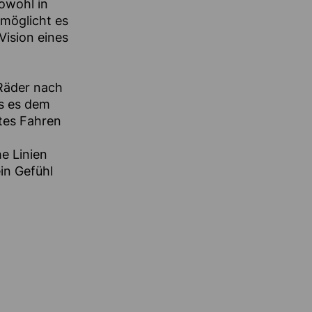
sowohl in
möglicht es
Vision eines
 Räder nach
ss es dem
tes Fahren
he Linien
in Gefühl