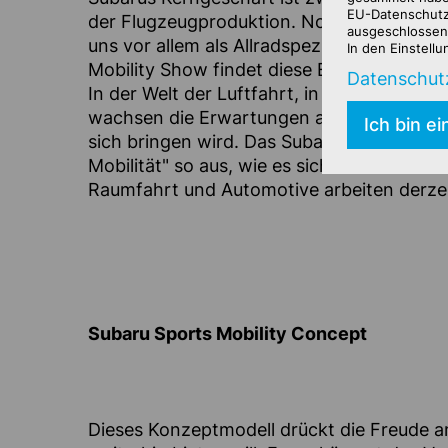
EU-Datenschutz
der Flugzeugproduktion. Noch immer ist di
ausgeschlossen 
uns vor allem als Allradspezialisten bekan
In den Einstell
Mobility Show findet diese Expertise erst
Datenschut
In der Welt der Luftfahrt, in der Elektrif
wachsen die Erwartungen auch an eine neue 
Ich bin e
sich bringen wird. Das Subaru Air Mobility
Mobilität" so aus, wie es sich Subaru für 
Raumfahrt und Automotive arbeiten derze
Subaru Sports Mobility Concept
Dieses Konzeptmodell drückt die Freude am 