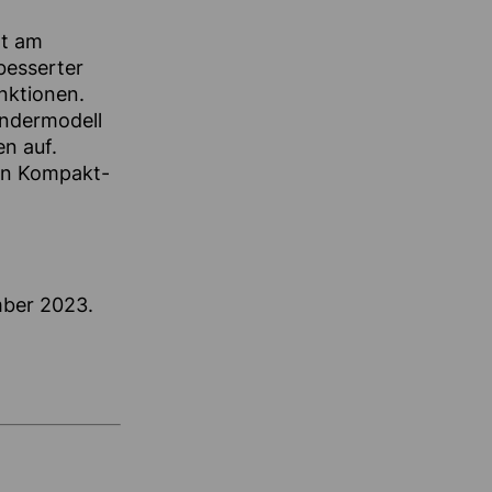
ot am
besserter
nktionen.
ondermodell
n auf.
hen Kompakt-
mber 2023.