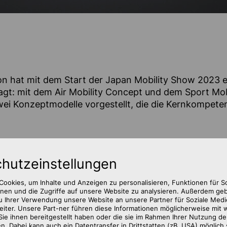
n hat mit dem Start der Japan Mobility Show 2023 
wagt: mit dem Air Mobility Concept und dem Sport Mob
ei Konzeptmodelle vorgestellt, die die Kernkompet
hutz­einstellungen
ookies, um Inhalte und Anzeigen zu personalisieren, Funktionen für S
nen und die Zugriffe auf unsere Website zu analysieren. Außerdem ge
u Ihrer Verwendung unsere Website an unsere Partner für Soziale Med
iter. Unsere Part-ner führen diese Informationen möglicherweise mit 
ie ihnen bereitgestellt haben oder die sie im Rahmen Ihrer Nutzung de
bilproduktion, doch fußt die Marke Subaru auf den A
. Dabei kann auch ein Datentransfer in Drittstatten (zB. USA) möglich