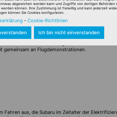
niveau abgewichen werden kann und Zugriffe von dortigen Behörden n
e Luft- und Raumfahrt ein wichtiger Wirtschaftszwei
werden können. Ihre Zustimmung ist freiwillig und kann jederzeit wid
nten japanischen Traditionshersteller. Auf der diesjäh
ungen können Sie Cookies konfigurieren.
mals in Verbindung mit dem Automobilzweig ihren Nie
zerklärung
-
Cookie-Richtlinien
izierung und Automatisierungstechnologien rapide vora
Art der Mobilität, die eine „Revolution der Luftmobi
inverstanden
Ich bin nicht einverstanden
 Concept drückt dabei die Zukunft von „mehr Freiheit 
die Zukunft vorstellen kann. Ingenieure aus den Bereic
it gemeinsam an Flugdemonstrationen.
Fahren aus, die Subaru im Zeitalter der Elektrifizie