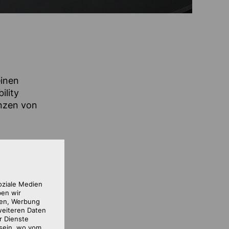
einen
ility
enzen von
oziale Medien
ben wir
ien, Werbung
weiteren Daten
r Dienste
nfängen in
 sein, wo vom