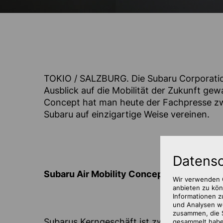
TOKIO / SALZBURG. Die Subaru Corporatio
Ausblick auf die Mobilität der Zukunft ge
Concept hat man heute der Fachpresse zw
Subaru auf einzigartige Weise vereinen.
Datensc
Subaru Air Mobility Concept
Wir verwenden C
anbieten zu kön
Informationen z
und Analysen we
zusammen, die S
Subarus Kerngeschäft ist zwar die Automo
gesammelt haben