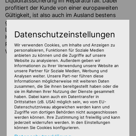
Liquiditätssicherung im Reparaturfall. Dabei
profitiert der Kunde von einer europaweiten
Gültigkeit, ist also auch im Ausland bestens
geschützt. Die Absicherung über eine lange
Laufzeit und ohne Beschränkung der
Datenschutz­einstellungen
Kilometerleistung gibt dem Fahrzeugeigner
Planungssicherheit und bietet zusätzlich eine
Wir verwenden Cookies, um Inhalte und Anzeigen zu
personalisieren, Funktionen für Soziale Medien
Wertsteigerung des Fahrzeuges.
anbieten zu können und die Zugriffe auf unsere
Website zu analysieren. Außerdem geben wir
Informationen zu Ihrer Verwendung unsere Website an
unsere Partner für Soziale Medien, Werbung und
Analysen weiter. Unsere Part-ner führen diese
Informationen möglicherweise mit weiteren Daten
zusammen, die Sie ihnen bereitgestellt haben oder die
sie im Rahmen Ihrer Nutzung der Dienste gesammelt
haben. Dabei kann auch ein Datentransfer in
Drittstatten (zB. USA) möglich sein, wo vom EU-
Datenschutzniveau abgewichen werden kann und
Zugriffe von dortigen Behörden nicht ausgeschlossen
werden können. Ihre Zustimmung ist freiwillig und kann
jederzeit widerrufen werden. In den Einstellungen
können Sie Cookies konfigurieren.