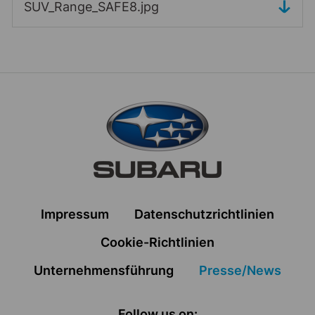
SUV_Range_SAFE8.jpg
Zur Hauptnavigation
Impressum
Datenschutzrichtlinien
Cookie-Richtlinien
Unternehmensführung
Presse/News
Follow us on: